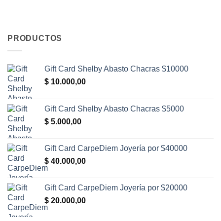
PRODUCTOS
Gift Card Shelby Abasto Chacras $10000
$
10.000,00
Gift Card Shelby Abasto Chacras $5000
$
5.000,00
Gift Card CarpeDiem Joyería por $40000
$
40.000,00
Gift Card CarpeDiem Joyería por $20000
$
20.000,00