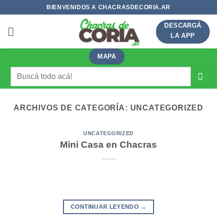
Saltar
BIENVENIDOS A CHACRASDECORIA.AR
al
DESCARGÁ
contenido
LA APP
MAPA
Buscar
por:
ARCHIVOS DE CATEGORÍA:
UNCATEGORIZED
UNCATEGORIZED
Mini Casa en Chacras
CONTINUAR LEYENDO
→