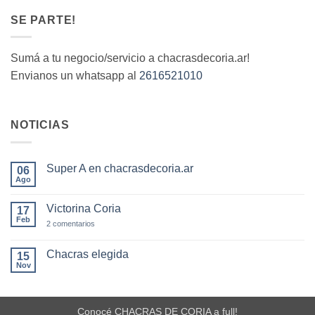
SE PARTE!
Sumá a tu negocio/servicio a chacrasdecoria.ar!
Envianos un whatsapp al
2616521010
NOTICIAS
Super A en chacrasdecoria.ar
06
Ago
No
hay
comentarios
Victorina Coria
17
en
Super
Feb
en
2 comentarios
A
Victorina
en
Coria
chacrasdecoria.ar
Chacras elegida
15
Nov
No
hay
comentarios
en
Chacras
Conocé CHACRAS DE CORIA a full!
elegida