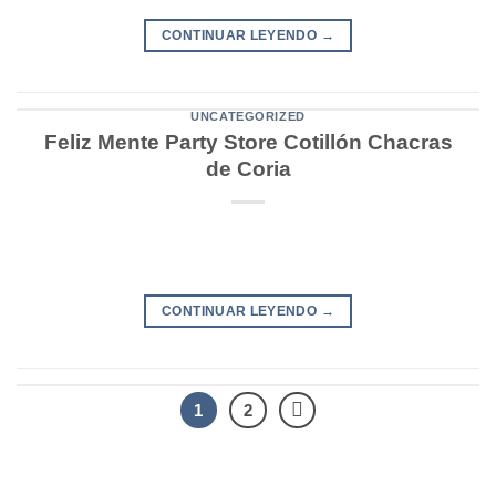
CONTINUAR LEYENDO
→
UNCATEGORIZED
Feliz Mente Party Store Cotillón Chacras
de Coria
CONTINUAR LEYENDO
→
1
2