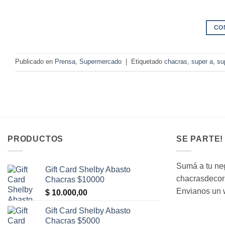
CO
Publicado en
Prensa
,
Supermercado
|
Etiquetado
chacras
,
super a
,
su
PRODUCTOS
SE PARTE!
Sumá a tu neg
Gift Card Shelby Abasto
chacrasdecori
Chacras $10000
Envianos un 
$
10.000,00
Gift Card Shelby Abasto
Chacras $5000