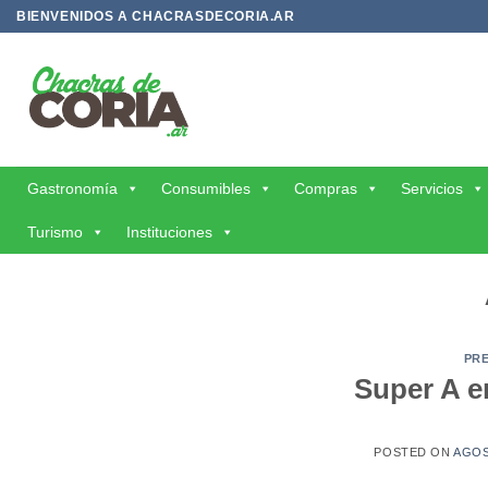
Saltar
BIENVENIDOS A CHACRASDECORIA.AR
al
contenido
Gastronomía
Consumibles
Compras
Servicios
Turismo
Instituciones
PR
Super A e
POSTED ON
AGOS