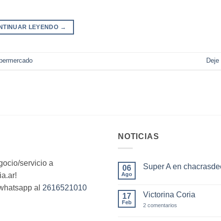
NTINUAR LEYENDO
→
permercado
Deje
NOTICIAS
ocio/servicio a
Super A en chacrasdec
06
a.ar!
Ago
No
hay
whatsapp al
2616521010
comentarios
Victorina Coria
17
en
Super
Feb
en
2 comentarios
A
Victorina
en
Coria