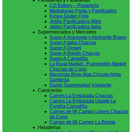
Panaderías y Pastelerías
CD Bakery – Pastelería
Medialunas Posta y Panificados
Kinwa Gluten Free
Jebbs Panificadora Mitre
Jebbs Panificadora Italia
Supermercados y Mercados
Super A Viamonte y Almirante Brown
Super A Italia Chacras
Super A Desert
Super A Boedo Chacras
Super A Carrodilla
La Rural Market . Pueyrredón Market
Chacras de Coria
Mayorista Blow Max Circuito Alma
Gardenia
Dandi Supermarket Viamonte
Carnicerías
Carnes La Embajada Chacras
Carnes La Embajada Ugarte La
Puntilla Carrodilla
Carnes de Mi Campo Liniers Chacras
de Coria
Carnes de Mi Campo La Bonita
Heladerías