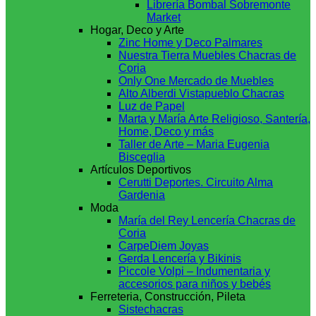
Librería Bombal Sobremonte
Market
Hogar, Deco y Arte
Zinc Home y Deco Palmares
Nuestra Tierra Muebles Chacras de
Coria
Only One Mercado de Muebles
Alto Alberdi Vistapueblo Chacras
Luz de Papel
Marta y María Arte Religioso, Santería,
Home, Deco y más
Taller de Arte – Maria Eugenia
Bisceglia
Artículos Deportivos
Cerutti Deportes. Circuito Alma
Gardenia
Moda
María del Rey Lencería Chacras de
Coria
CarpeDiem Joyas
Gerda Lencería y Bikinis
Piccole Volpi – Indumentaria y
accesorios para niños y bebés
Ferreteria, Construcción, Pileta
Sistechacras