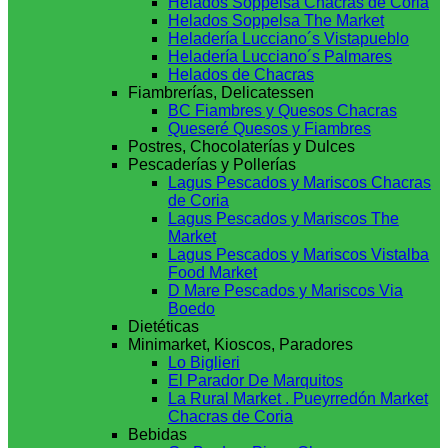
Helados Soppelsa Chacras de Coria
Helados Soppelsa The Market
Heladería Lucciano´s Vistapueblo
Heladería Lucciano´s Palmares
Helados de Chacras
Fiambrerías, Delicatessen
BC Fiambres y Quesos Chacras
Queseré Quesos y Fiambres
Postres, Chocolaterías y Dulces
Pescaderías y Pollerías
Lagus Pescados y Mariscos Chacras
de Coria
Lagus Pescados y Mariscos The
Market
Lagus Pescados y Mariscos Vistalba
Food Market
D Mare Pescados y Mariscos Via
Boedo
Dietéticas
Minimarket, Kioscos, Paradores
Lo Biglieri
El Parador De Marquitos
La Rural Market . Pueyrredón Market
Chacras de Coria
Bebidas