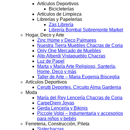
Artículos Deportivos
Bicicleterías
Artículos de Limpieza
Librerías y Papelerías
Zas Librería
Librería Bombal Sobremonte Market
Hogar, Deco y Arte
Zinc Home y Deco Palmares
Nuestra Tierra Muebles Chacras de Coria
Only One Mercado de Muebles
Alto Alberdi Vistapueblo Chacras
Luz de Papel
Marta y María Arte Religioso, Santería,
Home, Deco y más
Taller de Arte – Maria Eugenia Bisceglia
Artículos Deportivos
Cerutti Deportes. Circuito Alma Gardenia
Moda
María del Rey Lencería Chacras de Coria
CarpeDiem Joyas
Gerda Lencería y Bikinis
Piccole Volpi – Indumentaria y accesorios
para niños y bebés
Ferreteria, Construcción, Pileta
Sistechacras