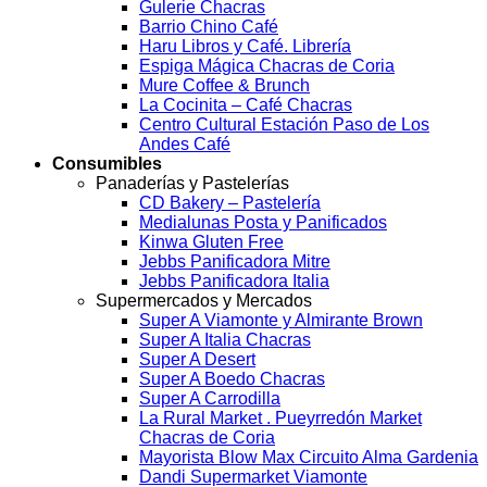
Gulerie Chacras
Barrio Chino Café
Haru Libros y Café. Librería
Espiga Mágica Chacras de Coria
Mure Coffee & Brunch
La Cocinita – Café Chacras
Centro Cultural Estación Paso de Los
Andes Café
Consumibles
Panaderías y Pastelerías
CD Bakery – Pastelería
Medialunas Posta y Panificados
Kinwa Gluten Free
Jebbs Panificadora Mitre
Jebbs Panificadora Italia
Supermercados y Mercados
Super A Viamonte y Almirante Brown
Super A Italia Chacras
Super A Desert
Super A Boedo Chacras
Super A Carrodilla
La Rural Market . Pueyrredón Market
Chacras de Coria
Mayorista Blow Max Circuito Alma Gardenia
Dandi Supermarket Viamonte