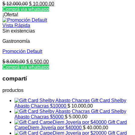
El
El
$
12.000,00
$
10.000,00
precio
precio
Comprá via whatsapp
original
actual
¡Oferta!
era:
es:
$ 12.000,00.
$ 10.000,00.
Vista Rápida
Sin existencias
Gastronomía
Promoción Default
El
El
$
8.000,00
$
6.500,00
precio
precio
Comprá via whatsapp
original
actual
era:
es:
compartí
$ 8.000,00.
$ 6.500,00.
productos
Gift Card Shelby
Abasto Chacras $10000
$
10.000,00
Gift Card Shelby
Abasto Chacras $5000
$
5.000,00
Gift Card
CarpeDiem Joyería por $40000
$
40.000,00
Gift Card