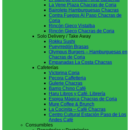
La Vene Plaza Chacras de Coria
Bairoleto Hamburguesas Chacras
Contra Fuegos Al Paso Chacras de
Coria
Rincón Gieco Vistalba
Rincón Gieco Chacras de Coria
Solo Delivery / Take Away
Rokku Sushi
Pueyrredón Brasas
Olympus Burgers – Hamburguesas en
Chacras de Coria
Empanadas La Costa Chacras
Cafeterías
Victorina Coria
Pecora Caffetteria
Gulerie Chacras
Barrio Chino Café
Haru Libros y Café. Librería
Espiga Mágica Chacras de Coria
Mure Coffee & Brunch
La Cocinita – Café Chacras
Centro Cultural Estación Paso de Los
Andes Café
Consumibles