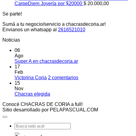
CarpeDiem Joyería por $20000
$
20.000,00
Se parte!
Sumá a tu negocio/servicio a chacrasdecoria.ar!
Envianos un whatsapp al
2616521010
Noticias
06
Ago
No
Super A en chacrasdecoria.ar
hay
17
comentarios
Feb
en
en
Victorina Coria
2 comentarios
Super
Victorina
15
A
Coria
Nov
en
No
Chacras elegida
chacrasdecoria.ar
hay
Conocé CHACRAS DE CORIA a full!
comentarios
Sitio desarrollado por PELAPASCUAL.COM
en
Chacras
elegida
Buscar
por: