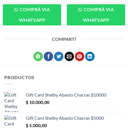
precio
precio
precio
precio
original
actual
original
actual
era:
es:
era:
es:
COMPRÁ VIA
COMPRÁ VIA
$ 12.000,00.
$ 10.000,00.
$ 8.000,00.
$ 6.500,00.
WHATSAPP
WHATSAPP
COMPARTÍ
PRODUCTOS
Gift Card Shelby Abasto Chacras $10000
$
10.000,00
Gift Card Shelby Abasto Chacras $5000
$
5.000,00