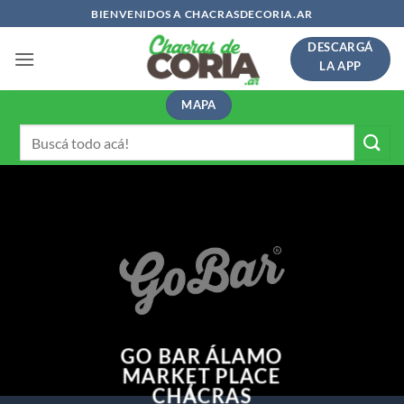
Saltar
BIENVENIDOS A CHACRASDECORIA.AR
al
DESCARGÁ
contenido
LA APP
MAPA
Buscar
por:
GO BAR ÁLAMO
MARKET PLACE
CHACRAS