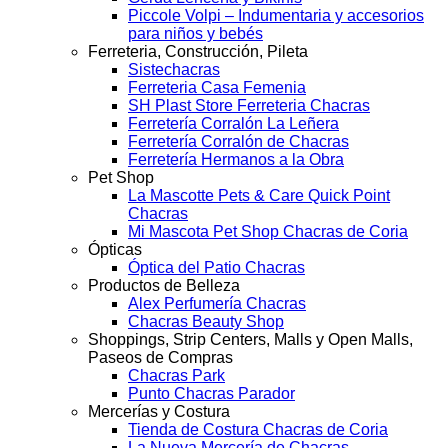
Piccole Volpi – Indumentaria y accesorios
para niños y bebés
Ferreteria, Construcción, Pileta
Sistechacras
Ferreteria Casa Femenia
SH Plast Store Ferreteria Chacras
Ferretería Corralón La Leñera
Ferretería Corralón de Chacras
Ferretería Hermanos a la Obra
Pet Shop
La Mascotte Pets & Care Quick Point
Chacras
Mi Mascota Pet Shop Chacras de Coria
Ópticas
Óptica del Patio Chacras
Productos de Belleza
Alex Perfumería Chacras
Chacras Beauty Shop
Shoppings, Strip Centers, Malls y Open Malls,
Paseos de Compras
Chacras Park
Punto Chacras Parador
Mercerías y Costura
Tienda de Costura Chacras de Coria
La Nueva Mercería de Chacras