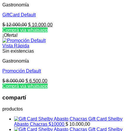
Gastronomía
GiftCard Default
El
El
$
12.000,00
$
10.000,00
precio
precio
Comprá via whatsapp
original
actual
¡Oferta!
era:
es:
$ 12.000,00.
$ 10.000,00.
Vista Rápida
Sin existencias
Gastronomía
Promoción Default
El
El
$
8.000,00
$
6.500,00
precio
precio
Comprá via whatsapp
original
actual
era:
es:
compartí
$ 8.000,00.
$ 6.500,00.
productos
Gift Card Shelby
Abasto Chacras $10000
$
10.000,00
Gift Card Shelby