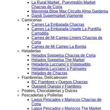
La Rural Market . Pueyrredón Market
Chacras de Coria
Mayorista Blow Max Circuito Alma Gardenia
Dandi Supermarket Viamonte
Carnicerías
Carnes La Embajada Chacras
Carnes La Embajada Ugarte La Puntilla
Carrodilla
Carnes de Mi Campo Liniers Chacras de
Coria
Carnes de Mi Campo La Bonita
Heladerías
Helados Soppelsa Chacras de Coria
Helados Soppelsa The Market
Heladería Lucciano´s Vistapueblo
Heladería Lucciano´s Palmares
Helados de Chacras
Fiambrerías, Delicatessen
BC Fiambres y Quesos Chacras
Queseré Quesos y Fiambres
Postres, Chocolaterías y Dulces
Pescaderías y Pollerías
Lagus Pescados y Mariscos Chacras de
Coria
Lagus Pescados y Mariscos The Market