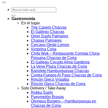
Chacras
elegida
Buscar
por:
Gastronomía
En el lugar
The Casero Chacras
El Gallego Chacras
Omoi Sushi Palmares
Chapas Palmares
Cercano Oeste Lomos
Victorina Coria
Chifa Wok – Restaurante Comida China
Peruana Chacras de Coria
El Gallego Circuito Alma Gardenia
La Vene Plaza Chacras de Coria
Bairoleto Hamburguesas Chacras
Contra Fuegos Al Paso Chacras de Coria
Rincón Gieco Vistalba
Rincón Gieco Chacras de Coria
Solo Delivery / Take Away
Rokku Sushi
Pueyrredón Brasas
Olympus Burgers – Hamburguesas en
Chacras de Coria