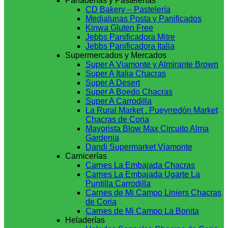
Panaderías y Pastelerías
CD Bakery – Pastelería
Medialunas Posta y Panificados
Kinwa Gluten Free
Jebbs Panificadora Mitre
Jebbs Panificadora Italia
Supermercados y Mercados
Super A Viamonte y Almirante Brown
Super A Italia Chacras
Super A Desert
Super A Boedo Chacras
Super A Carrodilla
La Rural Market . Pueyrredón Market
Chacras de Coria
Mayorista Blow Max Circuito Alma
Gardenia
Dandi Supermarket Viamonte
Carnicerías
Carnes La Embajada Chacras
Carnes La Embajada Ugarte La
Puntilla Carrodilla
Carnes de Mi Campo Liniers Chacras
de Coria
Carnes de Mi Campo La Bonita
Heladerías