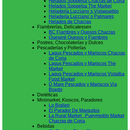
Helados Soppelsa Chacras de Coria
Helados Soppelsa The Market
Heladería Lucciano´s Vistapueblo
Heladería Lucciano´s Palmares
Helados de Chacras
Fiambrerías, Delicatessen
BC Fiambres y Quesos Chacras
Queseré Quesos y Fiambres
Postres, Chocolaterías y Dulces
Pescaderías y Pollerías
Lagus Pescados y Mariscos Chacras
de Coria
Lagus Pescados y Mariscos The
Market
Lagus Pescados y Mariscos Vistalba
Food Market
D Mare Pescados y Mariscos Via
Boedo
Dietéticas
Minimarket, Kioscos, Paradores
Lo Biglieri
El Parador De Marquitos
La Rural Market . Pueyrredón Market
Chacras de Coria
Bebidas