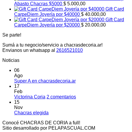
Abasto Chacras $5000
$
5.000,00
Gift Card
CarpeDiem Joyería por $40000
$
40.000,00
Gift Card
CarpeDiem Joyería por $20000
$
20.000,00
Se parte!
Sumá a tu negocio/servicio a chacrasdecoria.ar!
Envianos un whatsapp al
2616521010
Noticias
06
Ago
No
Super A en chacrasdecoria.ar
hay
17
comentarios
Feb
en
en
Victorina Coria
2 comentarios
Super
Victorina
15
A
Coria
Nov
en
No
Chacras elegida
chacrasdecoria.ar
hay
Conocé CHACRAS DE CORIA a full!
comentarios
Sitio desarrollado por PELAPASCUAL.COM
en