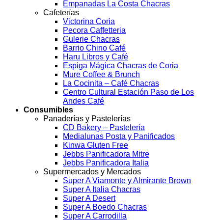
Empanadas La Costa Chacras
Cafeterías
Victorina Coria
Pecora Caffetteria
Gulerie Chacras
Barrio Chino Café
Haru Libros y Café
Espiga Mágica Chacras de Coria
Mure Coffee & Brunch
La Cocinita – Café Chacras
Centro Cultural Estación Paso de Los
Andes Café
Consumibles
Panaderías y Pastelerías
CD Bakery – Pastelería
Medialunas Posta y Panificados
Kinwa Gluten Free
Jebbs Panificadora Mitre
Jebbs Panificadora Italia
Supermercados y Mercados
Super A Viamonte y Almirante Brown
Super A Italia Chacras
Super A Desert
Super A Boedo Chacras
Super A Carrodilla