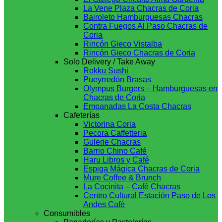
La Vene Plaza Chacras de Coria
Bairoleto Hamburguesas Chacras
Contra Fuegos Al Paso Chacras de
Coria
Rincón Gieco Vistalba
Rincón Gieco Chacras de Coria
Solo Delivery / Take Away
Rokku Sushi
Pueyrredón Brasas
Olympus Burgers – Hamburguesas en
Chacras de Coria
Empanadas La Costa Chacras
Cafeterías
Victorina Coria
Pecora Caffetteria
Gulerie Chacras
Barrio Chino Café
Haru Libros y Café
Espiga Mágica Chacras de Coria
Mure Coffee & Brunch
La Cocinita – Café Chacras
Centro Cultural Estación Paso de Los
Andes Café
Consumibles