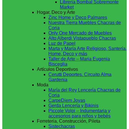
Librería Bombal Sobremonte
Market
Hogar, Deco y Arte
Zinc Home y Deco Palmares
Nuestra Tierra Muebles Chacras de
Coria
Only One Mercado de Muebles
Alto Alberdi Vistapueblo Chacras
Luz de Papel
Marta y María Arte Religioso, Santería,
Home, Deco y más
Taller de Arte – Maria Eugenia
Bisceglia
Artículos Deportivos
Cerutti Deportes. Circuito Alma
Gardenia
Moda
María del Rey Lencería Chacras de
Coria
CarpeDiem Joyas
Gerda Lencería y Bikinis
Piccole Volpi – Indumentaria y
accesorios para niños y bebés
Ferreteria, Construcción, Pileta
Sistechacras