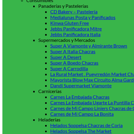
Consumibles
Panaderías y Pastelerías
CD Bakery – Pastelería
Medialunas Posta y Panificados
Kinwa Gluten Free
Jebbs Panificadora Mitre
Jebbs Panificadora Italia
Supermercados y Mercados
Super A Viamonte y Almirante Brown
Super A Italia Chacras
Super A Desert
Super A Boedo Chacras
Super A Carrodilla
La Rural Market . Pueyrredón Market Ch
Mayorista Blow Max Circuito Alma Gard
Dandi Supermarket Viamonte
Carnicerías
Carnes La Embajada Chacras
Carnes La Embajada Ugarte La Puntilla C
Carnes de Mi Campo Liniers Chacras de 
Carnes de Mi Campo La Bonita
Heladerías
Helados Soppelsa Chacras de Coria
Helados Soppelsa The Market