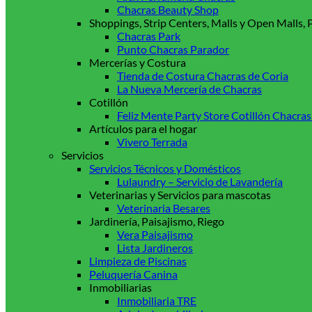
Chacras Beauty Shop
Shoppings, Strip Centers, Malls y Open Malls,
Chacras Park
Punto Chacras Parador
Mercerías y Costura
Tienda de Costura Chacras de Coria
La Nueva Mercería de Chacras
Cotillón
Feliz Mente Party Store Cotillón Chacras
Artículos para el hogar
Vivero Terrada
Servicios
Servicios Técnicos y Domésticos
Lulaundry – Servicio de Lavandería
Veterinarias y Servicios para mascotas
Veterinaria Besares
Jardinería, Paisajismo, Riego
Vera Paisajismo
Lista Jardineros
Limpieza de Piscinas
Peluquería Canina
Inmobiliarias
Inmobiliaria TRE