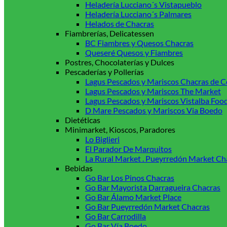
Heladería Lucciano´s Vistapueblo
Heladería Lucciano´s Palmares
Helados de Chacras
Fiambrerías, Delicatessen
BC Fiambres y Quesos Chacras
Queseré Quesos y Fiambres
Postres, Chocolaterías y Dulces
Pescaderías y Pollerías
Lagus Pescados y Mariscos Chacras de C
Lagus Pescados y Mariscos The Market
Lagus Pescados y Mariscos Vistalba Foo
D Mare Pescados y Mariscos Via Boedo
Dietéticas
Minimarket, Kioscos, Paradores
Lo Biglieri
El Parador De Marquitos
La Rural Market . Pueyrredón Market Ch
Bebidas
Go Bar Los Pinos Chacras
Go Bar Mayorista Darragueira Chacras
Go Bar Álamo Market Place
Go Bar Pueyrredón Market Chacras
Go Bar Carrodilla
Go Bar Vía Boedo