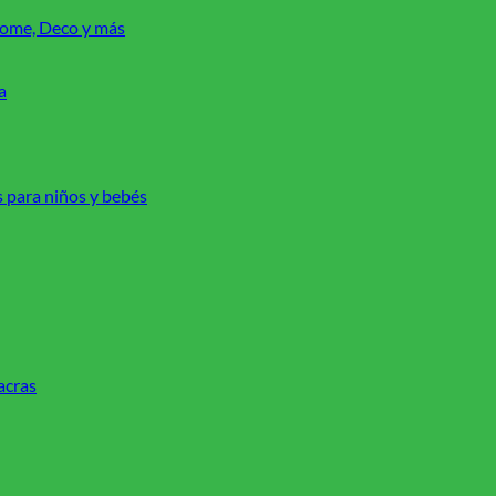
 Home, Deco y más
a
s para niños y bebés
acras