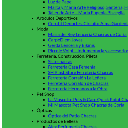
Luz de Papel
Marta y María Arte Religioso, Santería,
Taller de Arte – Maria Eugenia Bisceglia
Artículos Deportivos
Cerutti Deportes. Circuito Alma Gardeni
Moda
María del Rey Lencería Chacras de Coria
CarpeDiem Joyas
Gerda Lencería y Bikinis
Piccole Volpi – Indumentaria y accesorio
Ferreteria, Construcción, Pileta
Sistechacras
Ferreteria Casa Femenia
SH Plast Store Ferreteria Chacras
Ferretería Corralón La Leñera
Ferretería Corralón de Chacras
Ferretería Hermanos a la Obra
Pet Shop
La Mascotte Pets & Care Quick Point Ch
Mi Mascota Pet Shop Chacras de Coria
Ópticas
Óptica del Patio Chacras
Productos de Belleza
Alex Perfumería Chacras