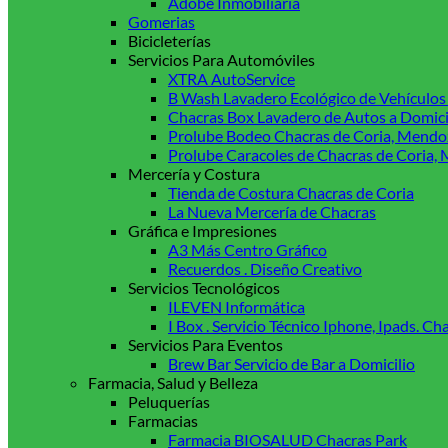
Adobe Inmobiliaria
Gomerias
Bicicleterías
Servicios Para Automóviles
XTRA AutoService
B Wash Lavadero Ecológico de Vehículo
Chacras Box Lavadero de Autos a Domici
Prolube Bodeo Chacras de Coria, Mendo
Prolube Caracoles de Chacras de Coria,
Mercería y Costura
Tienda de Costura Chacras de Coria
La Nueva Mercería de Chacras
Gráfica e Impresiones
A3 Más Centro Gráfico
Recuerdos . Diseño Creativo
Servicios Tecnológicos
ILEVEN Informática
I Box . Servicio Técnico Iphone, Ipads. 
Servicios Para Eventos
Brew Bar Servicio de Bar a Domicilio
Farmacia, Salud y Belleza
Peluquerías
Farmacias
Farmacia BIOSALUD Chacras Park