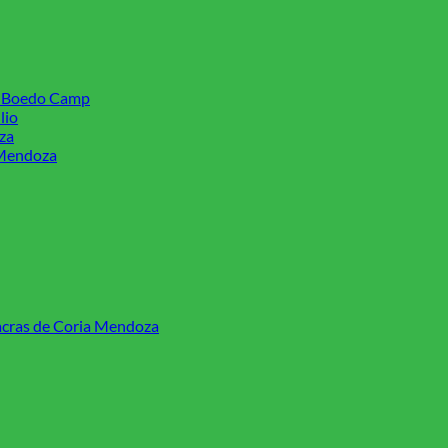
s Boedo Camp
lio
za
 Mendoza
Chacras de Coria Mendoza