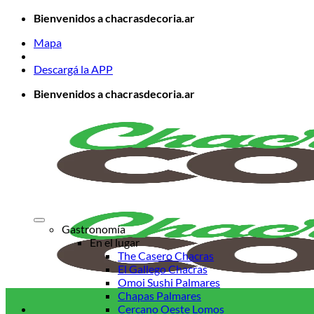
Saltar
Bienvenidos a chacrasdecoria.ar
al
Mapa
contenido
Descargá la APP
Bienvenidos a chacrasdecoria.ar
Gastronomía
En el lugar
The Casero Chacras
El Gallego Chacras
Omoi Sushi Palmares
Chapas Palmares
Cercano Oeste Lomos