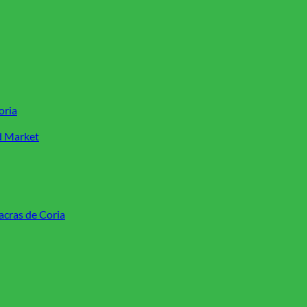
oria
d Market
acras de Coria