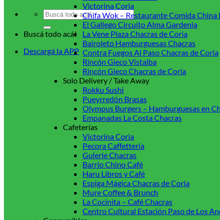
Victorina Coria
Buscar
Chifa Wok – Restaurante Comida China 
por:
El Gallego Circuito Alma Gardenia
Buscá todo acá!
La Vene Plaza Chacras de Coria
Bairoleto Hamburguesas Chacras
Descargá la APP
Contra Fuegos Al Paso Chacras de Coria
Rincón Gieco Vistalba
Rincón Gieco Chacras de Coria
Solo Delivery / Take Away
Rokku Sushi
Pueyrredón Brasas
Olympus Burgers – Hamburguesas en Ch
Empanadas La Costa Chacras
Cafeterías
Victorina Coria
Pecora Caffetteria
Gulerie Chacras
Barrio Chino Café
Haru Libros y Café
Espiga Mágica Chacras de Coria
Mure Coffee & Brunch
La Cocinita – Café Chacras
Centro Cultural Estación Paso de Los An