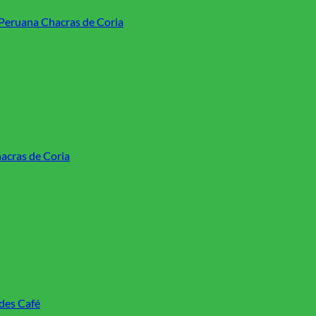
Peruana Chacras de Coria
acras de Coria
des Café