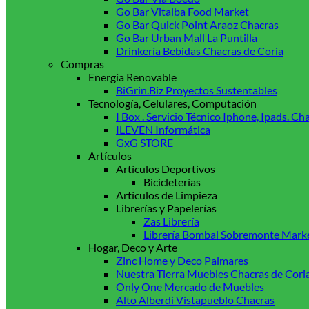
Go Bar Vitalba Food Market
Go Bar Quick Point Araoz Chacras
Go Bar Urban Mall La Puntilla
Drinkería Bebidas Chacras de Coria
Compras
Energía Renovable
BiGrin.Biz Proyectos Sustentables
Tecnología, Celulares, Computación
I Box . Servicio Técnico Iphone, Ipads. 
ILEVEN Informática
GxG STORE
Artículos
Artículos Deportivos
Bicicleterías
Artículos de Limpieza
Librerías y Papelerías
Zas Librería
Librería Bombal Sobremonte Mark
Hogar, Deco y Arte
Zinc Home y Deco Palmares
Nuestra Tierra Muebles Chacras de Cori
Only One Mercado de Muebles
Alto Alberdi Vistapueblo Chacras