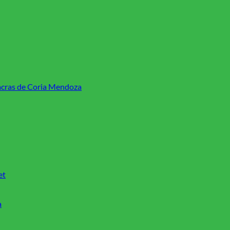
Chacras de Coria Mendoza
et
a