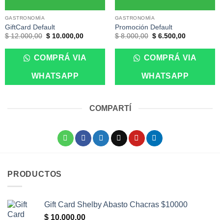
GASTRONOMÍA
GASTRONOMÍA
GiftCard Default
Promoción Default
El
El
El
El
$
12.000,00
$
10.000,00
$
8.000,00
$
6.500,00
precio
precio
precio
precio
original
actual
original
actual
era:
es:
era:
es:
COMPRÁ VIA
COMPRÁ VIA
$ 12.000,00.
$ 10.000,00.
$ 8.000,00.
$ 6.500,00
WHATSAPP
WHATSAPP
COMPARTÍ
PRODUCTOS
Gift Card Shelby Abasto Chacras $10000
$
10.000,00