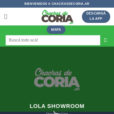
Saltar
BIENVENIDOS A CHACRASDECORIA.AR
al
DESCARGÁ
contenido
LA APP
MAPA
Buscar
por:
LOLA SHOWROOM
Chacras de Coria