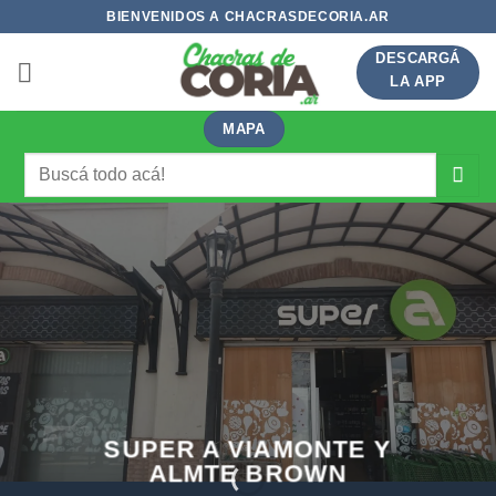
Saltar
BIENVENIDOS A CHACRASDECORIA.AR
al
DESCARGÁ
contenido
LA APP
MAPA
Buscar
por:
SUPER A VIAMONTE Y
ALMTE BROWN