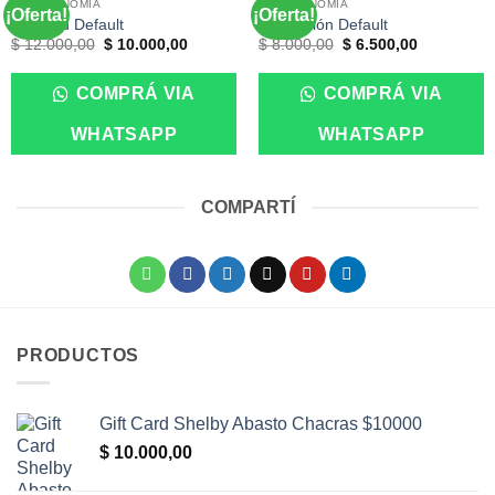
SIN EXISTENCIAS
SIN EXISTENCIAS
GASTRONOMÍA
GASTRONOMÍA
¡Oferta!
¡Oferta!
GiftCard Default
Promoción Default
El
El
El
El
$
12.000,00
$
10.000,00
$
8.000,00
$
6.500,00
precio
precio
precio
precio
original
actual
original
actual
era:
es:
era:
es:
COMPRÁ VIA
COMPRÁ VIA
$ 12.000,00.
$ 10.000,00.
$ 8.000,00.
$ 6.500,00
WHATSAPP
WHATSAPP
COMPARTÍ
PRODUCTOS
Gift Card Shelby Abasto Chacras $10000
$
10.000,00