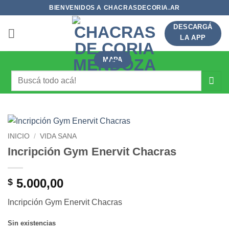
Saltar
BIENVENIDOS A CHACRASDECORIA.AR
al
DESCARGÁ
contenido
LA APP
MAPA
Buscar
por:
INICIO
/
VIDA SANA
Incripción Gym Enervit Chacras
5.000,00
$
Incripción Gym Enervit Chacras
Sin existencias