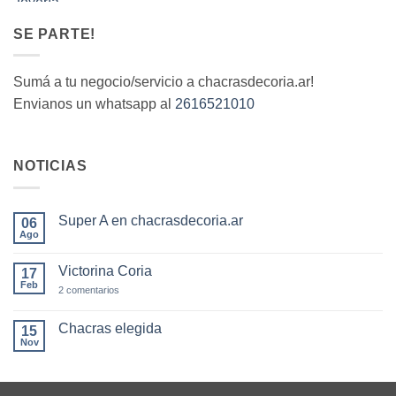
SE PARTE!
Sumá a tu negocio/servicio a chacrasdecoria.ar!
Envianos un whatsapp al
2616521010
NOTICIAS
Super A en chacrasdecoria.ar
06
Ago
No
hay
comentarios
Victorina Coria
17
en
Super
Feb
en
2 comentarios
A
Victorina
en
Coria
chacrasdecoria.ar
Chacras elegida
15
Nov
No
hay
comentarios
en
Chacras