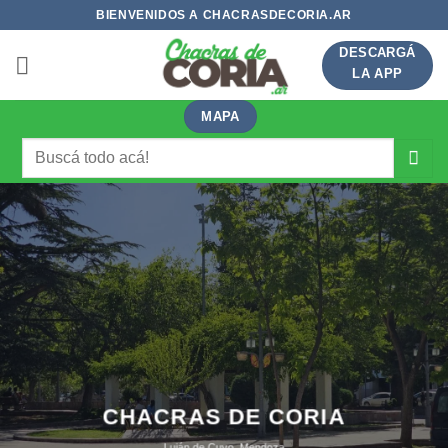
Saltar
BIENVENIDOS A CHACRASDECORIA.AR
al
DESCARGÁ
contenido
LA APP
MAPA
Buscar
por:
CHACRAS DE CORIA
Luján de Cuyo, Mendoza