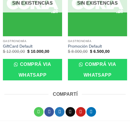
SIN EXISTENCIAS
SIN EXISTENCIAS
GASTRONOMÍA
GASTRONOMÍA
GiftCard Default
Promoción Default
El
El
El
El
$
12.000,00
$
10.000,00
$
8.000,00
$
6.500,00
precio
precio
precio
precio
original
actual
original
actual
era:
es:
era:
es:
COMPRÁ VIA
COMPRÁ VIA
$ 12.000,00.
$ 10.000,00.
$ 8.000,00.
$ 6.500,00
WHATSAPP
WHATSAPP
COMPARTÍ