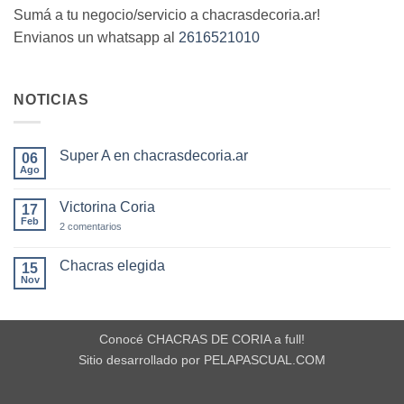
Sumá a tu negocio/servicio a chacrasdecoria.ar!
Envianos un whatsapp al
2616521010
NOTICIAS
Super A en chacrasdecoria.ar
06
Ago
No
hay
comentarios
Victorina Coria
17
en
Super
Feb
en
2 comentarios
A
Victorina
en
Coria
chacrasdecoria.ar
Chacras elegida
15
Nov
No
hay
comentarios
en
Chacras
Conocé CHACRAS DE CORIA a full!
elegida
Sitio desarrollado por PELAPASCUAL.COM