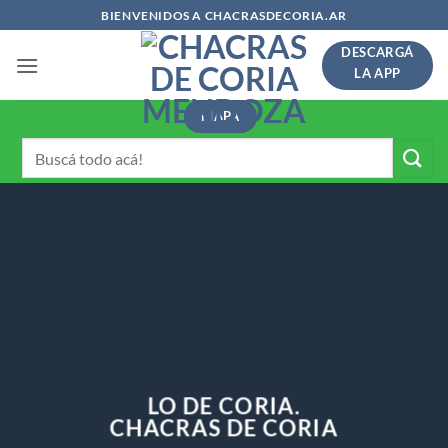
Saltar
BIENVENIDOS A CHACRASDECORIA.AR
al
DESCARGÁ
contenido
LA APP
MAPA
Buscar
por:
LO DE CORIA.
CHACRAS DE CORIA