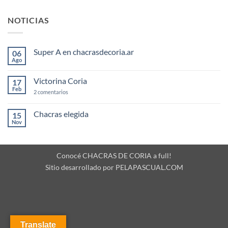
NOTICIAS
Super A en chacrasdecoria.ar
06
Ago
No
hay
comentarios
Victorina Coria
17
en
Super
Feb
en
2 comentarios
A
Victorina
en
Coria
chacrasdecoria.ar
Chacras elegida
15
Nov
No
hay
comentarios
en
Chacras
Conocé CHACRAS DE CORIA a full!
elegida
Sitio desarrollado por PELAPASCUAL.COM
Translate