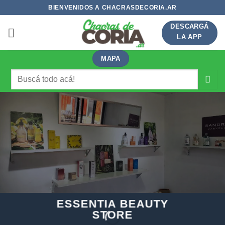
Saltar
BIENVENIDOS A CHACRASDECORIA.AR
al
DESCARGÁ
contenido
LA APP
MAPA
Buscar
por:
ESSENTIA BEAUTY
STORE