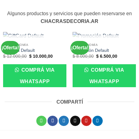
Algunos productos y servicios que pueden reservarse en
CHACRASDECORIA.AR
SIN EXISTENCIAS
SIN EXISTENCIAS
GASTRONOMÍA
GASTRONOMÍA
¡Oferta!
¡Oferta!
GiftCard Default
Promoción Default
El
El
El
El
$
12.000,00
$
10.000,00
$
8.000,00
$
6.500,00
precio
precio
precio
precio
original
actual
original
actual
era:
es:
era:
es:
COMPRÁ VIA
COMPRÁ VIA
$ 12.000,00.
$ 10.000,00.
$ 8.000,00.
$ 6.500,00
WHATSAPP
WHATSAPP
COMPARTÍ