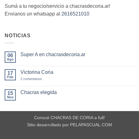
Sumá a tu negocio/servicio a chacrasdecoria.ar!
Envianos un whatsapp al
2616521010
NOTICIAS
Super A en chacrasdecoria.ar
06
Ago
No
hay
comentarios
Victorina Coria
17
en
Super
Feb
en
2 comentarios
A
Victorina
en
Coria
chacrasdecoria.ar
Chacras elegida
15
Nov
No
hay
comentarios
en
Chacras
Conocé CHACRAS DE CORIA a full!
elegida
Sitio desarrollado por PELAPASCUAL.COM