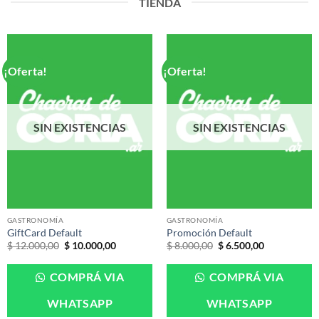
TIENDA
¡Oferta!
¡Oferta!
SIN EXISTENCIAS
SIN EXISTENCIAS
GASTRONOMÍA
GASTRONOMÍA
GiftCard Default
Promoción Default
El
El
El
El
$
12.000,00
$
10.000,00
$
8.000,00
$
6.500,00
precio
precio
precio
precio
original
actual
original
actual
era:
es:
era:
es:
COMPRÁ VIA
COMPRÁ VIA
$ 12.000,00.
$ 10.000,00.
$ 8.000,00.
$ 6.500,00.
WHATSAPP
WHATSAPP