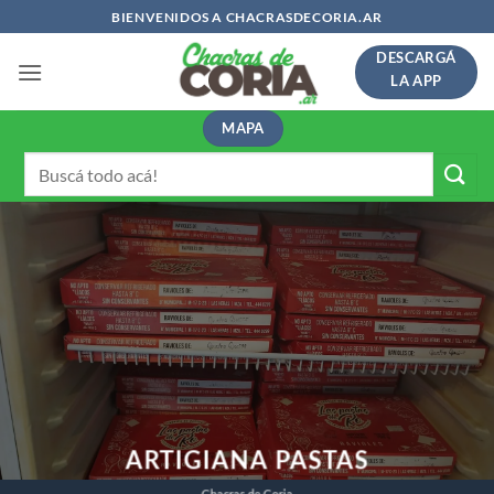
Saltar
BIENVENIDOS A CHACRASDECORIA.AR
al
DESCARGÁ
contenido
LA APP
MAPA
Buscar
por:
ARTIGIANA PASTAS
Chacras de Coria