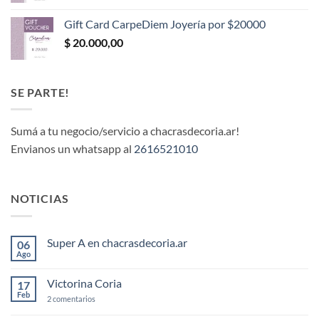
Gift Card CarpeDiem Joyería por $20000
$
20.000,00
SE PARTE!
Sumá a tu negocio/servicio a chacrasdecoria.ar!
Envianos un whatsapp al
2616521010
NOTICIAS
Super A en chacrasdecoria.ar
06
Ago
No
hay
comentarios
Victorina Coria
17
en
Super
Feb
en
2 comentarios
A
Victorina
en
Coria